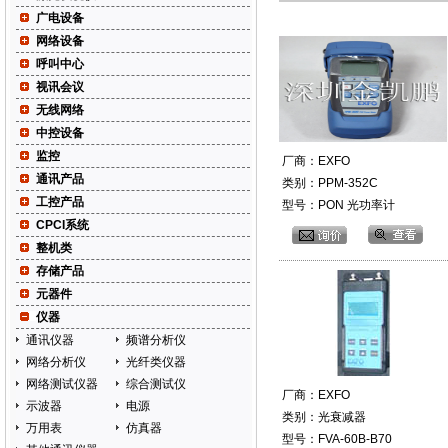
广电设备
网络设备
呼叫中心
视讯会议
无线网络
中控设备
监控
厂商：EXFO
通讯产品
类别：PPM-352C
工控产品
型号：PON 光功率计
CPCI系统
整机类
存储产品
元器件
仪器
通讯仪器
频谱分析仪
网络分析仪
光纤类仪器
网络测试仪器
综合测试仪
厂商：EXFO
示波器
电源
类别：光衰减器
万用表
仿真器
型号：FVA-60B-B70