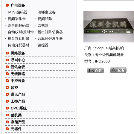
广电设备
IPTV 编码器
演播室设备
视频采集卡
视频矩阵
综合编解码器
监视器
自动校时/报时钟
播出矩阵切换器
视音频延时器
台标时钟发生器
传输分配器材
键控器
厂商：Scopus(斯高帕斯)
网络设备
类别：专业级视频解码器
呼叫中心
型号：IRD2600
视讯会议
无线网络
中控设备
监控
通讯产品
工控产品
CPCI系统
整机类
存储产品
元器件