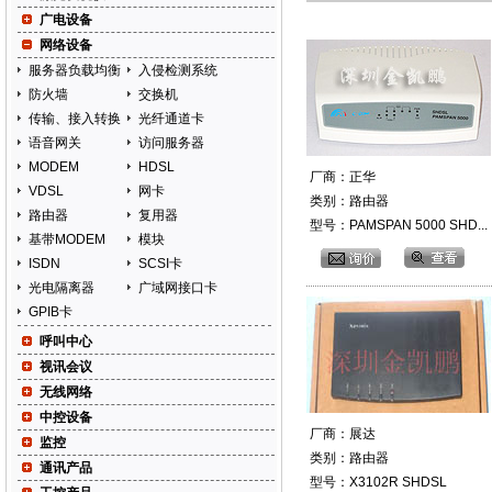
广电设备
网络设备
服务器负载均衡
入侵检测系统
防火墙
交换机
传输、接入转换
光纤通道卡
语音网关
访问服务器
MODEM
HDSL
厂商：正华
VDSL
网卡
类别：路由器
路由器
复用器
型号：PAMSPAN 5000 SHD...
基带MODEM
模块
ISDN
SCSI卡
光电隔离器
广域网接口卡
GPIB卡
呼叫中心
视讯会议
无线网络
中控设备
厂商：展达
监控
类别：路由器
通讯产品
型号：X3102R SHDSL